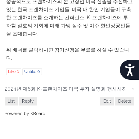
c
성공적으로 프랜차이즈의 본 고장인 미국 진출을 추진하고
e
있는 한국 프랜차이즈 기업들, 미국 내 한인 기업들이 구축
s
한 프랜차이즈를 소개하는 컨퍼런스. K-프랜차이즈에 투
s
자할 절호의 기회에 미래 가맹 점주 및 미주 한인상공인들
i
을 초대합니다.
b
i
위 배너를 클릭하시면 참가신청을 무료로 하실 수 있습니
l
다.
i
A
Like
0
Unlike
0
Print
t
C
y
s
2024년 제6회 K-프랜차이즈 미국 투자 설명회 행사사진
»
C
y
List
Reply
Edit
Delete
E
s
t
S
Powered by KBoard
e
S
m
I
.