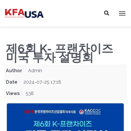
P
E
A
l
D
e
E
a
R
s
S
e
제6회 K- 프랜차이즈
n
미국 투자 설명회
o
t
Author
Admin
e
:
Date
2024-07-25 17:18
T
Views
538
h
i
s
w
e