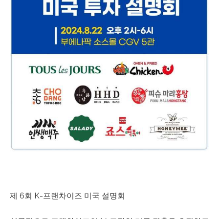
b
s
i
t
e
i
n
c
l
u
d
e
s
a
n
a
제 6회 K-프랜차이즈 미국 설명회
c