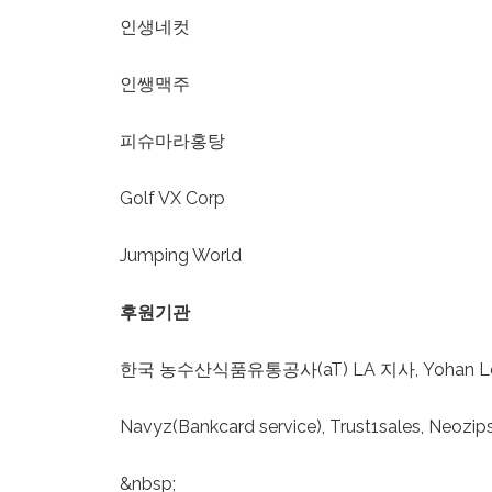
l
인생네컷
d
i
인쌩맥주
s
a
피슈마라홍탕
b
i
Golf VX Corp
l
i
Jumping World
t
i
후원기관
e
s
한국 농수산식품유통공사(aT) LA 지사, Yohan 
w
h
Navyz(Bankcard service), Trust1sales, Neoz
o
a
&nbsp;
r