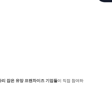
C
C
E
S
S
I
B
I
L
자리 잡은 유망 프랜차이즈 기업들
이 직접 참여하
I
T
Y