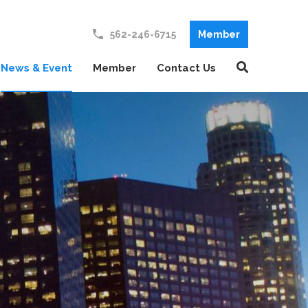
E
N
562-246-6715
Member
R
E
News & Event
Member
Contact Us
A
D
E
R
S