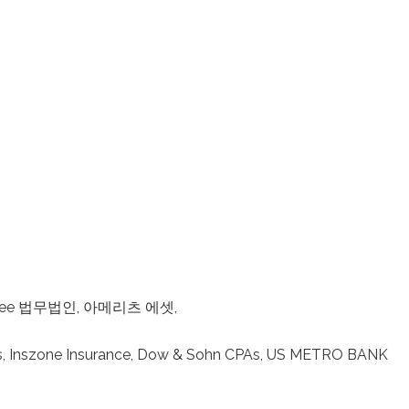
Lee 법무법인, 아메리츠 에셋,
ips, Inszone Insurance, Dow & Sohn CPAs, US METRO BANK