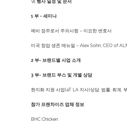
🚀
행사 일정 및 순서
t
o
1 부 - 세미나
p
e
예비 점주로서 주의사항 – 이요한 변호사
o
p
미국 창업 생존 매뉴얼 – Alex Sohn, CEO of ALMG
l
e
2 부
- 브랜드별 사업 소개
w
i
3
부-
브랜드 부스 및 개별 상담
t
h
현지화 지원 사업(aT LA 지사)상담, 법률, 회계,
v
i
참가 프랜차이즈 업체 정보
s
u
BHC Chicken
a