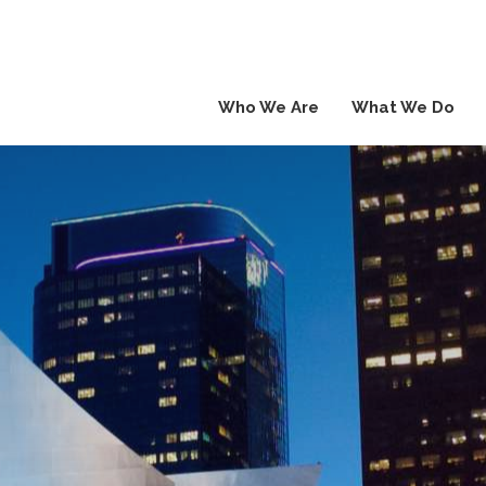
Who We Are
What We Do