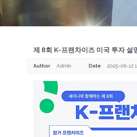
b
s
i
t
e
i
제 8회 K-프랜차이즈 미국 투자 설
n
c
l
Author
Admin
Date
2025-06-12 1
u
d
e
s
a
n
a
c