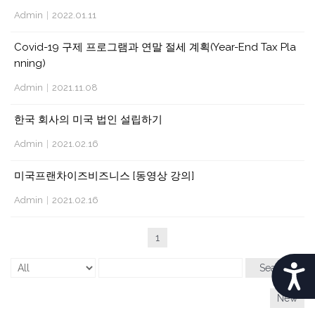
b
Admin
|
2022.01.11
s
i
Covid-19 구제 프로그램과 연말 절세 계획(Year-End Tax Pla
t
nning)
e
Admin
|
2021.11.08
i
n
한국 회사의 미국 법인 설립하기
c
Admin
|
2021.02.16
l
u
미국프랜차이즈비즈니스 [동영상 강의]
d
Admin
|
2021.02.16
e
s
1
a
n
Search
A
a
c
C
New