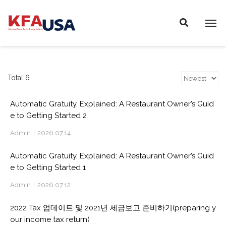
P
E
A
l
D
e
E
a
R
s
S
e
Total 6
n
o
Automatic Gratuity, Explained: A Restaurant Owner’s Guid
t
e to Getting Started 2
e
Admin
|
2026.07.14
:
T
Automatic Gratuity, Explained: A Restaurant Owner’s Guid
h
e to Getting Started 1
i
Admin
|
2026.07.12
s
w
2022 Tax 업데이트 및 2021년 세금보고 준비하기(preparing y
e
our income tax return)